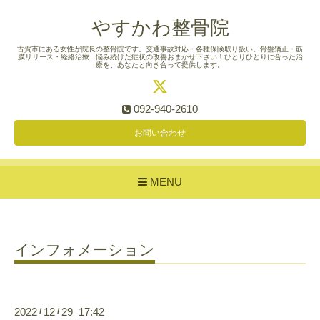
やすかわ整骨院
古賀市にある女性が院長の整骨院です。交通事故対応・各種保険取り扱い。骨盤矯正・筋
膜リリース・経絡治療...悩み続けた症状の改善おまかせ下さい！ひとりひとりに合った治
療を、あなたと向き合って提供します。
092-940-2610
お問い合わせ
MENU
インフォメーション
2022
12
29 17:42
/
/